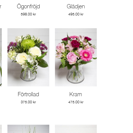
r
Ögonfröjd
Glädjen
Gå till produkt
Gå till produkt
598.00
kr
495.00
kr
Förtrollad
Kram
Gå till produkt
Gå till produkt
375.00
kr
475.00
kr