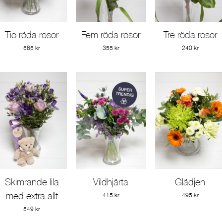
Tio röda rosor
Fem röda rosor
Tre röda rosor
Gå till produkt
Gå till produkt
Gå till produkt
565 kr
355 kr
240 kr
Skimrande lila
Vildhjärta
Glädjen
Gå till produkt
Gå till produkt
Gå till produkt
med extra allt
415 kr
495 kr
549 kr