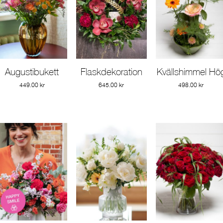
Augustibukett
Flaskdekoration
Kvällshimmel Hö
Gå till produkt
Gå till produkt
Gå till produkt
449.00
kr
645.00
kr
498.00
kr