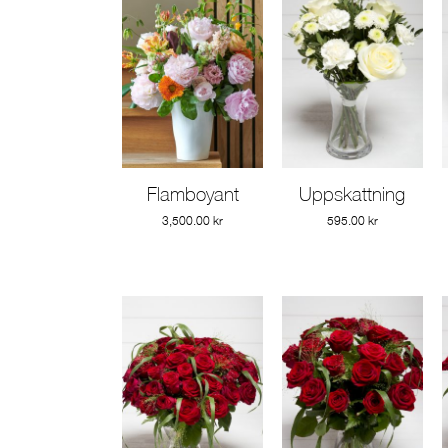
Flamboyant
Uppskattning
Gå till produkt
Gå till produkt
3,500.00
kr
595.00
kr