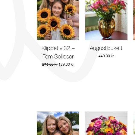
Klippet v 32 –
Augustibukett
Gå till produkt
Gå till produkt
Fem Solrosor
449.00
kr
Det
Det
275.00
kr
129.00
kr
ursprungliga
nuvarande
priset
priset
var:
är:
275.00 kr.
129.00 kr.