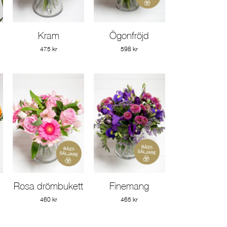
Kram
Ögonfröjd
Gå till produkt
Gå till produkt
475 kr
598 kr
Rosa drömbukett
Finemang
Gå till produkt
Gå till produkt
460 kr
465 kr