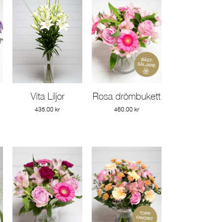
Vita Liljor
Rosa drömbukett
Gå till produkt
Gå till produkt
435.00
kr
460.00
kr