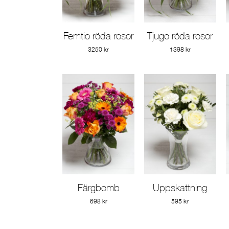
Femtio röda rosor
Tjugo röda rosor
Gå till produkt
Gå till produkt
3250 kr
1398 kr
Färgbomb
Uppskattning
Gå till produkt
Gå till produkt
698 kr
595 kr