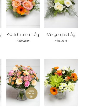
g
Kvällshimmel Låg
Morgonljus Låg
Gå till produkt
Gå till produkt
439.00
kr
445.00
kr