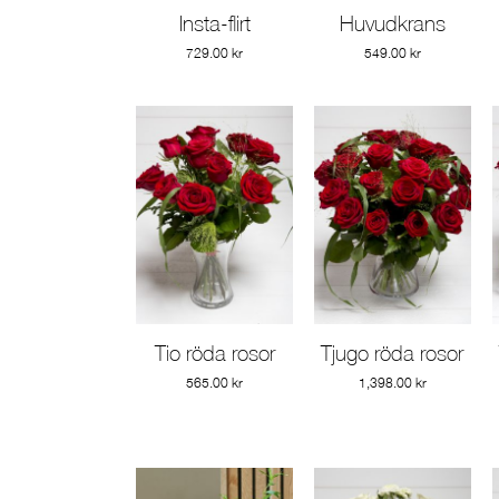
Insta-flirt
Huvudkrans
Gå till produkt
Gå till produkt
729.00
kr
549.00
kr
Tio röda rosor
Tjugo röda rosor
Gå till produkt
Gå till produkt
565.00
kr
1,398.00
kr