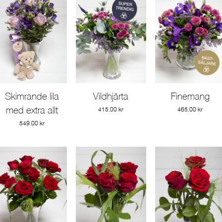
Skimrande lila
Vildhjärta
Finemang
Gå till produkt
Gå till produkt
Gå till produkt
med extra allt
415.00
kr
465.00
kr
549.00
kr