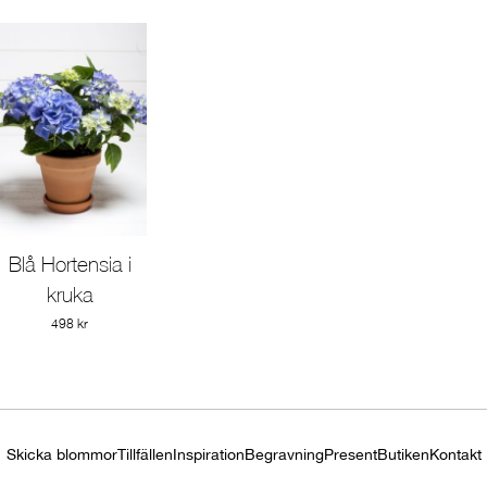
Blå Hortensia i
Gå till produkt
kruka
498 kr
Skicka blommor
Tillfällen
Inspiration
Begravning
Present
Butiken
Kontakt