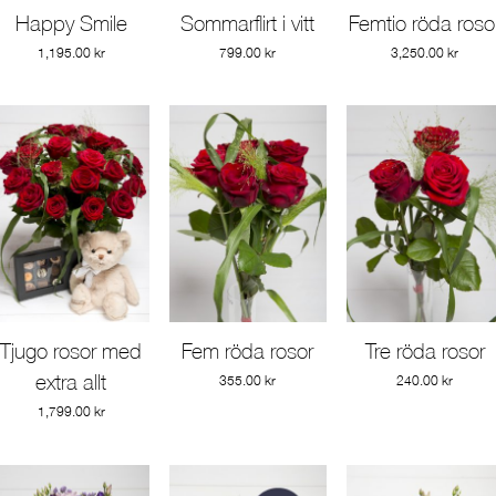
Happy Smile
Sommarflirt i vitt
Femtio röda roso
Gå till produkt
Gå till produkt
Gå till produkt
1,195.00
kr
799.00
kr
3,250.00
kr
Tjugo rosor med
Fem röda rosor
Tre röda rosor
Gå till produkt
Gå till produkt
Gå till produkt
extra allt
355.00
kr
240.00
kr
1,799.00
kr