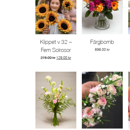
Klippet v 32 –
Färgbomb
Gå till produkt
Gå till produkt
Fem Solrosor
698.00
kr
Det
Det
275.00
kr
129.00
kr
ursprungliga
nuvarande
priset
priset
var:
är:
275.00 kr.
129.00 kr.