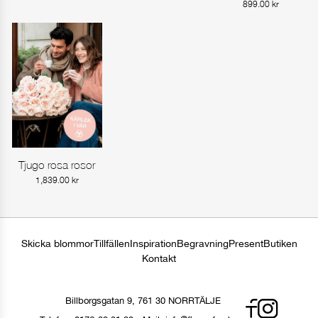
899.00
kr
Tjugo rosa rosor
Gå till produkt
1,839.00
kr
Skicka blommor
Tillfällen
Inspiration
Begravning
Present
Butiken
Kontakt
Billborgsgatan 9, 761 30 NORRTÄLJE