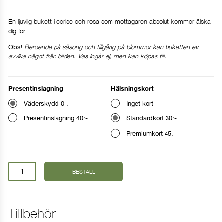
En ljuvlig bukett i cerise och rosa som mottagaren absolut kommer älska
dig för.
Beroende på säsong och tillgång på blommor kan buketten ev
Obs!
avvika något från bilden. Vas ingår ej, men kan köpas till.
Presentinslagning
Hälsningskort
Väderskydd 0 :-
Inget kort
Presentinslagning 40:-
Standardkort 30:-
Premiumkort 45:-
Kram
BESTÄLL
mängd
Tillbehör