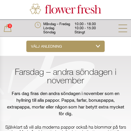
Måndag – Fredag
10.00 - 18.00
0
Lördag
10.00 - 15.00
Söndag
Stängt
VÄLJ ANLEDNING
Total:
0 kr
Farsdag – andra söndagen i
november
Fars dag firas den andra söndagen i november som en
hyllning till alla pappor. Pappa, farfar, bonuspappa,
extrapappa, morfar eller någon som har betytt extra mycket
för dig.
Självklart så vill alla moderna pappor också ha blommor på fars