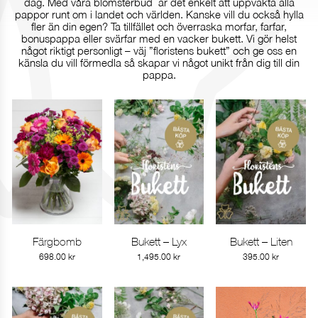
dag. Med våra blomsterbud är det enkelt att uppvakta alla
pappor runt om i landet och världen. Kanske vill du också hylla
fler än din egen? Ta tillfället och överraska morfar, farfar,
bonuspappa eller svärfar med en vacker bukett. Vi gör helst
något riktigt personligt – väj ”floristens bukett” och ge oss en
känsla du vill förmedla så skapar vi något unikt från dig till din
pappa.
Färgbomb
Bukett – Lyx
Bukett – Liten
Gå till produkt
Gå till produkt
Gå till produkt
698.00
kr
1,495.00
kr
395.00
kr