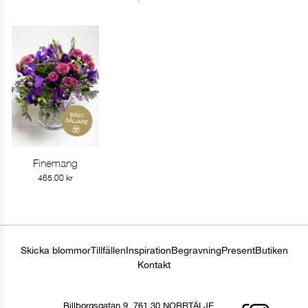
Finemang
Gå till produkt
465.00
kr
Skicka blommor
Tillfällen
Inspiration
Begravning
Present
Butiken
Kontakt
Billborgsgatan 9, 761 30 NORRTÄLJE