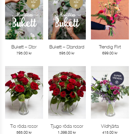
Bukett – Stor
Bukett – Standard
Trendig Flirt
Gå till produkt
Gå till produkt
Gå till produkt
795.00
kr
595.00
kr
699.00
kr
Tio röda rosor
Tjugo röda rosor
Vildhjärta
Gå till produkt
Gå till produkt
Gå till produkt
565.00
kr
1,398.00
kr
415.00
kr