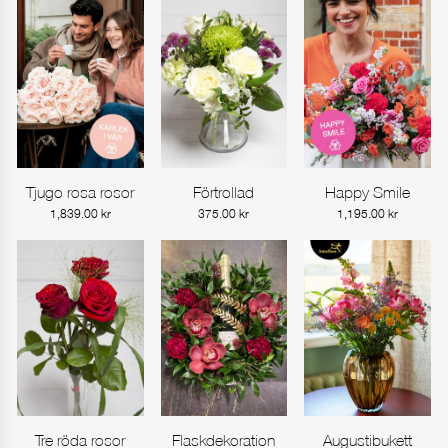
Tjugo rosa rosor
Förtrollad
Happy Smile
Gå till produkt
Gå till produkt
Gå till produkt
1,839.00
kr
375.00
kr
1,195.00
kr
Tre röda rosor
Flaskdekoration
Augustibukett
Gå till produkt
Gå till produkt
Gå till produkt