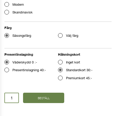
Modern
Skandinavisk
Färg
Säsongsfärg
Välj färg
Presentinslagning
Hälsningskort
Väderskydd 0 :-
Inget kort
Presentinslagning 40:-
Standardkort 30:-
Ange leveransdag
Premiumkort 45:-
I dag
I morgon
Flaskdekoration
BESTÄLL
mängd
Annat datum