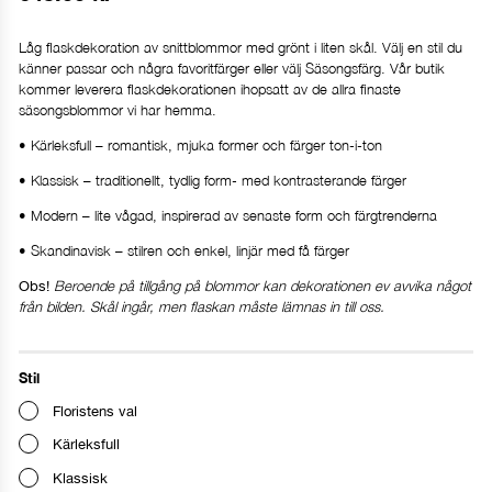
Låg flaskdekoration av snittblommor med grönt i liten skål. Välj en stil du
känner passar och några favoritfärger eller välj Säsongsfärg. Vår butik
kommer leverera flaskdekorationen ihopsatt av de allra finaste
säsongsblommor vi har hemma.
• Kärleksfull – romantisk, mjuka former och färger ton-i-ton
• Klassisk – traditionellt, tydlig form- med kontrasterande färger
• Modern – lite vågad, inspirerad av senaste form och färgtrenderna
• Skandinavisk – stilren och enkel, linjär med få färger
Beroende på tillgång på blommor kan dekorationen ev avvika något
Obs!
från bilden. Skål ingår, men flaskan måste lämnas in till oss.
Stil
Floristens val
Kärleksfull
Klassisk