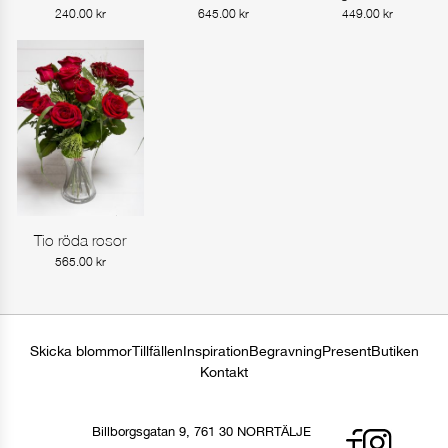
240.00
kr
645.00
kr
449.00
kr
Tio röda rosor
Gå till produkt
565.00
kr
Skicka blommor
Tillfällen
Inspiration
Begravning
Present
Butiken
Kontakt
Billborgsgatan 9, 761 30 NORRTÄLJE