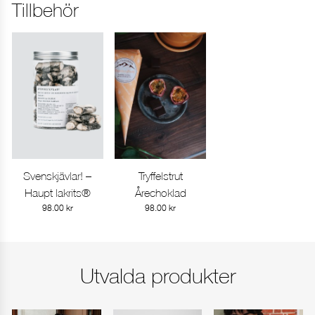
Tillbehör
FORTSÄTT HANDLA
GÅ TILL KASSAN
Svenskjävlar! –
Tryffelstrut
visa produkt
visa produkt
Haupt lakrits®
Årechoklad
98.00
kr
98.00
kr
Utvalda produkter