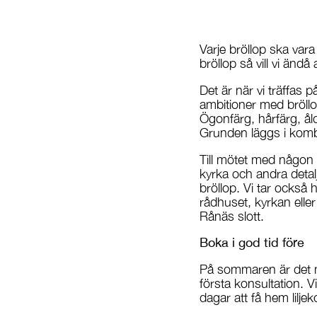
Varje bröllop ska vara
bröllop så vill vi ändå
Det är när vi träffas 
ambitioner med bröll
Ögonfärg, hårfärg, ålde
Grunden läggs i komb
Till mötet med någon av
kyrka och andra detalj
bröllop. Vi tar också 
rådhuset, kyrkan elle
Rånäs slott.
Boka i god tid före
På sommaren är det må
första konsultation. V
dagar att få hem lilje