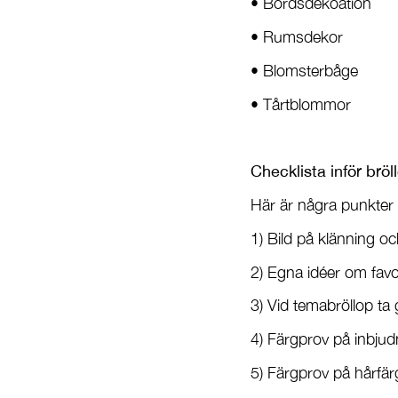
• Bordsdekoation
• Rumsdekor
• Blomsterbåge
• Tårtblommor
Checklista inför brö
Här är några punkter 
1) Bild på klänning o
2) Egna idéer om fav
3) Vid temabröllop t
4) Färgprov på inbjud
5) Färgprov på hårfä