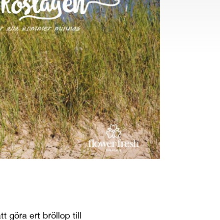
t göra ert bröllop till