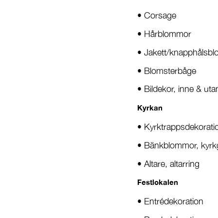
• Corsage
• Hårblommor
• Jakett/knapphålsb
• Blomsterbåge
• Bildekor, inne & ut
Kyrkan
• Kyrktrappsdekorati
• Bänkblommor, kyr
• Altare, altarring
Festlokalen
• Entrédekoration