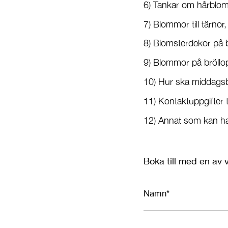
6) Tankar om hårblo
7) Blommor till tärnor
8) Blomsterdekor på b
9) Blommor på bröllo
10) Hur ska middags
11) Kontaktuppgifter t
12) Annat som kan ha 
Boka till med en av v
Namn*