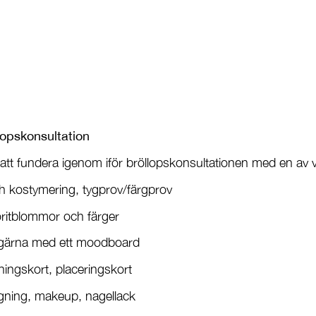
llopskonsultation
att fundera igenom iför bröllopskonsultationen med en av vå
ch kostymering, tygprov/färgprov
oritblommor och färger
a gärna med ett moodboard
ningskort, placeringskort
rgning, makeup, nagellack