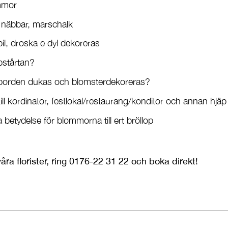
mmor
, näbbar, marschalk
il, droska e dyl dekoreras
pstårtan?
borden dukas och blomsterdekoreras?
ill kordinator, festlokal/restaurang/konditor och annan hjäp
betydelse för blommorna till ert bröllop
åra florister, ring 0176-22 31 22 och boka direkt!