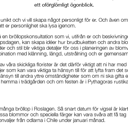
ett oförglömligt ögonblick.
 unikt och vi vill skapa något personligt för er. Och även o
 att er personlighet ska lysa igenom.
på en bröllopskonsultation som vi, utifrån er och beskrivning
opsdagen, kan skapa idéer hur brudbuketten och andra bl
r och stil blir viktiga detaljer för oss i planeringen av blom
ination med klänning, längd, utstrålning och er gemensam
 våra skickliga florister är det därför viktigt att ni har med
er som kan vara viktiga ta hänsyn till för att lyfta fram det
hänsyn till andra yttre omständigheter som om ni ska gifta e
r hemma i trädgården och om festen är i Pythagoras rustika i
nga bröllop i Roslagen. Så snart datum för vigsel är klart 
issa blommor och speciella färger kan vara svåra att få tag 
konvaljer från odlarna i Chile under januari månad.