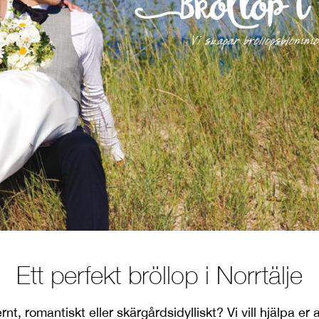
Ett perfekt bröllop i Norrtälje
, romantiskt eller skärgårdsidylliskt? Vi vill hjälpa er at