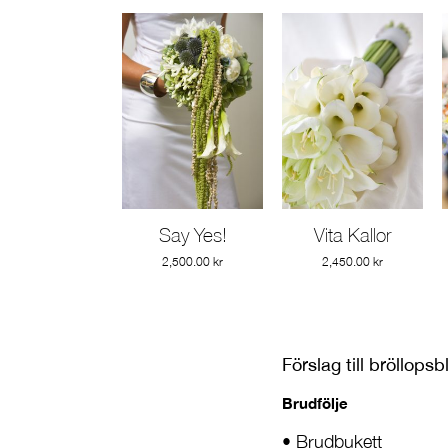
Say Yes!
Vita Kallor
Gå till produkt
Gå till produkt
2,500.00
kr
2,450.00
kr
Förslag till bröllops
Brudfölje
• Brudbukett