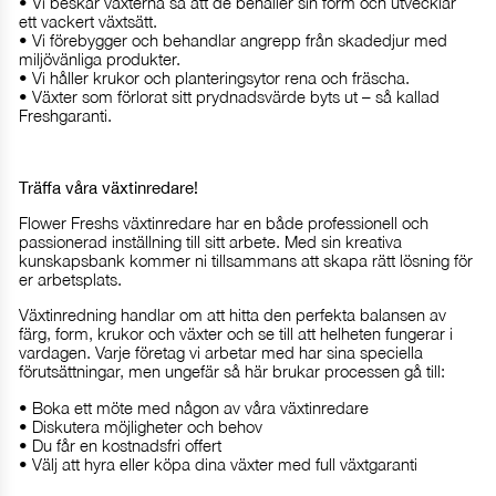
• Vi beskär växterna så att de behåller sin form och utvecklar
ett vackert växtsätt.
• Vi förebygger och behandlar angrepp från skadedjur med
miljövänliga produkter.
• Vi håller krukor och planteringsytor rena och fräscha.
• Växter som förlorat sitt prydnadsvärde byts ut – så kallad
Freshgaranti.
Träffa våra växtinredare!
Flower Freshs växtinredare har en både professionell och
passionerad inställning till sitt arbete. Med sin kreativa
kunskapsbank kommer ni tillsammans att skapa rätt lösning för
er arbetsplats.
Växtinredning handlar om att hitta den perfekta balansen av
färg, form, krukor och växter och se till att helheten fungerar i
vardagen. Varje företag vi arbetar med har sina speciella
förutsättningar, men ungefär så här brukar processen gå till:
• Boka ett möte med någon av våra växtinredare
• Diskutera möjligheter och behov
• Du får en kostnadsfri offert
• Välj att hyra eller köpa dina växter med full växtgaranti