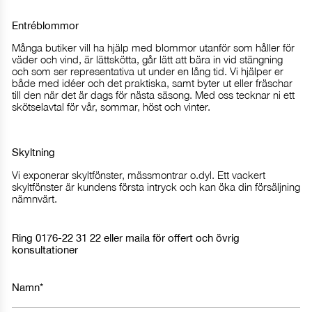
Entréblommor
Många butiker vill ha hjälp med blommor utanför som håller för
väder och vind, är lättskötta, går lätt att bära in vid stängning
och som ser representativa ut under en lång tid. Vi hjälper er
både med idéer och det praktiska, samt byter ut eller fräschar
till den när det är dags för nästa säsong. Med oss tecknar ni ett
skötselavtal för vår, sommar, höst och vinter.
Skyltning
Vi exponerar skyltfönster, mässmontrar o.dyl. Ett vackert
skyltfönster är kundens första intryck och kan öka din försäljning
nämnvärt.
Ring 0176-22 31 22 eller maila för offert och övrig
konsultationer
Namn*