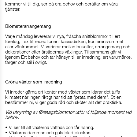
kommer vi till dig, ser på era behov och berättar om våra
tjänster.
Blomsterarrangemang
Varje måndag levererar vi nya, fräscha snittblommor till ert
företag, t ex till receptionen, kassadisken, konferensrummet
eller väntrummet. Vi varierar mellan buketter, arrangemang och
dekorationer efter årstidernas växlingar. Tillsammans går vi
igenom Ert behov och tar hänsyn till er inredning, ert varumärke,
färger och stil i övrigt.
Gröna växter som inredning
Vi inreder gärna ert kontor med växter som klarar det tuffa
klimatet när ingen riktigt har tid att ”prata med dem”. Stilen
bestämmer ni, vi ger goda råd och sköter allt det praktiska.
Vid uthyrning av företagsblommor utför vi följande moment vid
behov:
• Vi ser till att växterna vattnas och får näring.
• Växterna dammas och gula blad plockas.