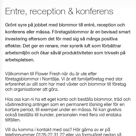
Entre, reception & konferens
Grönt syre på jobbet med blommor till entré, reception och
konferens eller mässa. Företagsblommor är en bevisad smart
investering eftersom det för med sig så många positiva
effekter. Det ger en renare, mer syrerik luft som förbättrar
arbetsmiljön och ökar såväl produktiviteten som trivseln på
arbetsplatsen.
Välkommen till Flower Fresh när du är ute efter
företagsblommor i Norrtälje. Vi är ett familjeföretag med stor
erfarenhet av allt som har med växter och blommor till företag
och organisationer att göra.
Hos oss kan ni ha ett eget konto och beställa blommor, träd och
växtinredning antingen som en permanent lösning eller för en
kortare period, till exempel under en mässa. Ni kan givetvis
också beställa till kunder, personalen med flera vid enstaka
tillfällen.
Vill du komma i kontakt med oss? Hör gärna av er på
telefonnummer 0176-22 31 22 eller via formuläret nedan så