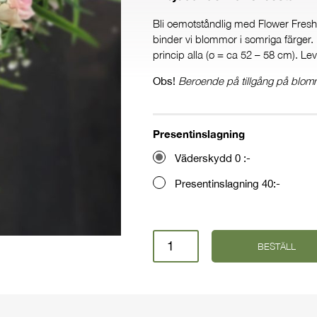
Bli oemotståndlig med Flower Freshs
binder vi blommor i somriga färger. 
princip alla (ø = ca 52 – 58 cm). Leve
Beroende på tillgång på blomm
Obs!
Presentinslagning
Väderskydd 0 :-
Presentinslagning 40:-
Huvudkrans
Ange leveransdag
BESTÄLL
mängd
I dag
I morgon
Annat datum