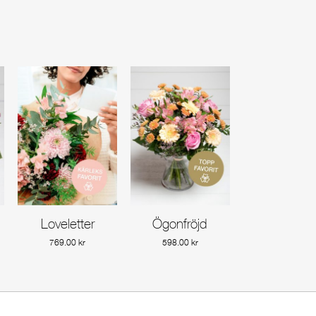
Loveletter
Ögonfröjd
Gå till produkt
Gå till produkt
769.00
kr
598.00
kr