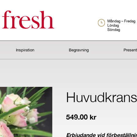
Måndag – Fredag
Lördag
Söndag
Inspiration
Begravning
Presen
Huvudkran
549.00
kr
Erbjudande vid förbeställni