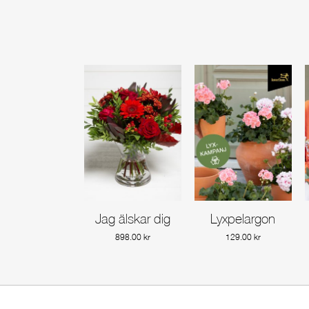
Jag älskar dig
Lyxpelargon
Gå till produkt
Gå till produkt
898.00
kr
129.00
kr