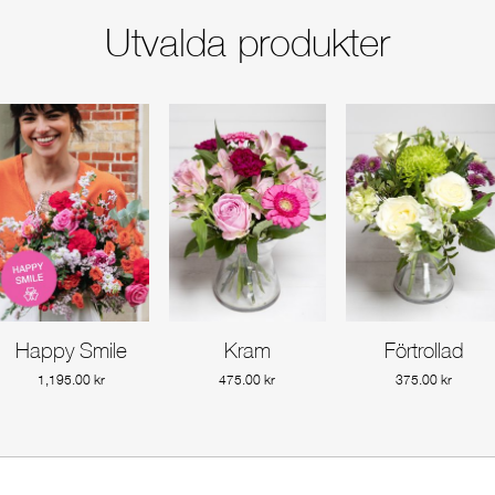
Utvalda produkter
FORTSÄTT HANDLA
GÅ TILL KASSAN
Happy Smile
Kram
Förtrollad
Gå till produkt
Gå till produkt
Gå till produkt
1,195.00
kr
475.00
kr
375.00
kr