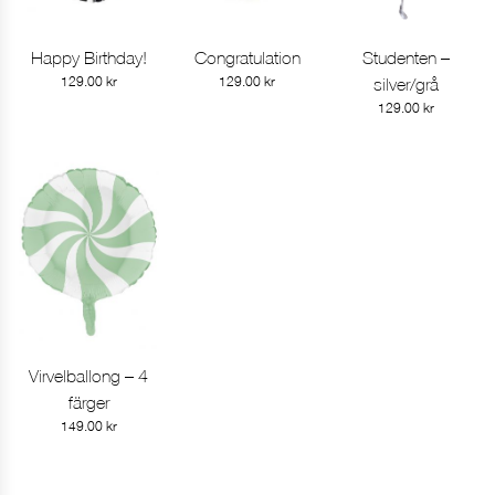
Happy Birthday!
Congratulation
Studenten –
Gå till produkt
Gå till produkt
Gå till produkt
129.00
kr
129.00
kr
silver/grå
129.00
kr
Virvelballong – 4
Gå till produkt
färger
149.00
kr