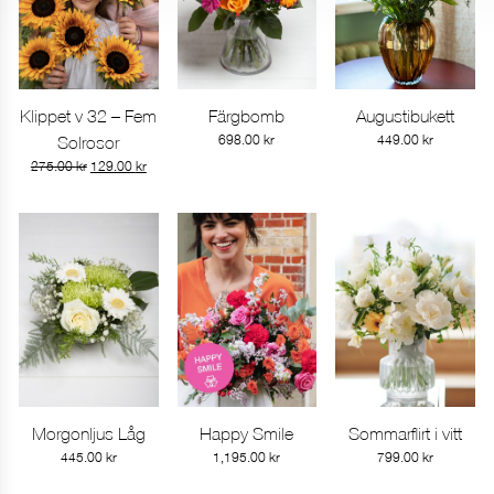
Klippet v 32 – Fem
Färgbomb
Augustibukett
Gå till produkt
Gå till produkt
Gå till produkt
Solrosor
698.00
kr
449.00
kr
Det
Det
275.00
kr
129.00
kr
ursprungliga
nuvarande
priset
priset
var:
är:
275.00 kr.
129.00 kr.
Morgonljus Låg
Happy Smile
Sommarflirt i vitt
Gå till produkt
Gå till produkt
Gå till produkt
445.00
kr
1,195.00
kr
799.00
kr