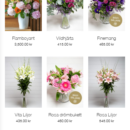
Flamboyant
Vildhjärta
Finemang
Gå till produkt
Gå till produkt
Gå till produkt
3,500.00
kr
415.00
kr
465.00
kr
Vita Liljor
Rosa drömbukett
Rosa Liljor
Gå till produkt
Gå till produkt
Gå till produkt
435.00
kr
460.00
kr
545.00
kr