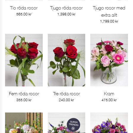
Tio röda rosor
Tjugo röda rosor
Tjugo rosor med
Gå till produkt
Gå till produkt
Gå till produkt
565.00
kr
1,398.00
kr
extra allt
1,799.00
kr
Fem röda rosor
Tre röda rosor
Kram
Gå till produkt
Gå till produkt
Gå till produkt
355.00
kr
240.00
kr
475.00
kr