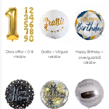
Stora siffror – 0-9
Grattis – Vit/guld
Happy Birthday –
Gå till produkt
Gå till produkt
Gå till produkt
179.00
kr
149.00
kr
silver/guld/blå
129.00
kr