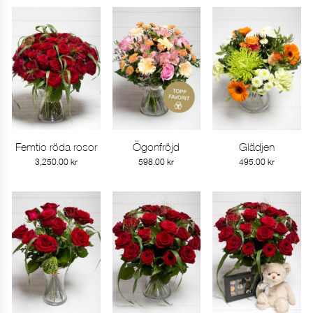
Femtio röda rosor
Ögonfröjd
Glädjen
Gå till produkt
Gå till produkt
Gå till produkt
3,250.00
kr
598.00
kr
495.00
kr