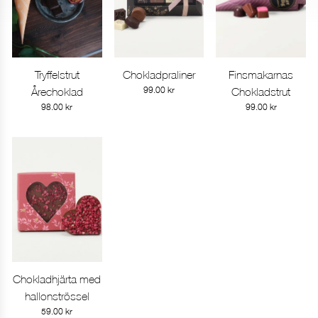
Tryffelstrut
Chokladpraliner
Finsmakarnas
Gå till produkt
Gå till produkt
Gå till produkt
Årechoklad
99.00
kr
Chokladstrut
98.00
kr
99.00
kr
Chokladhjärta med
Gå till produkt
hallonströssel
59.00
kr