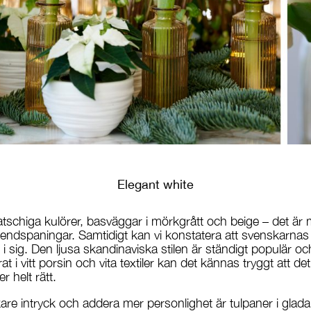
Elegant white
atschiga kulörer, basväggar i mörkgrått och beige – det ä
rendspaningar. Samtidigt kan vi konstatera att svenskarnas 
r i sig. Den ljusa skandinaviska stilen är ständigt populär oc
at i vitt porsin och vita textiler kan det kännas tryggt att d
r helt rätt.
kare intryck och addera mer personlighet är tulpaner i glad