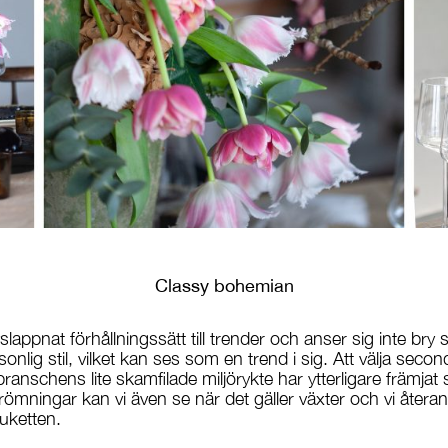
Classy bohemian
lappnat förhållningssätt till trender och anser sig inte bry
rsonlig stil, vilket kan ses som en trend i sig. Att välja sec
ebranschens lite skamfilade miljörykte har ytterligare främj
mningar kan vi även se när det gäller växter och vi återa
uketten.