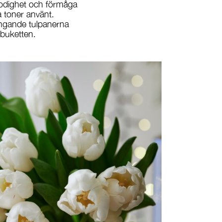
frodighet och förmåga
a toner använt.
ängande tulpanerna
 buketten.