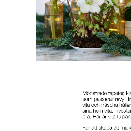
Mönstrade tapeter, kl
som passerar revy i t
vita och fräscha hålle
sina hem vita, invester
bra. Här är vita tulpane
För att skapa ett mju