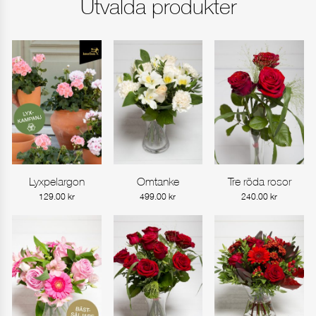
Utvalda produkter
Lyxpelargon
Omtanke
Tre röda rosor
Gå till produkt
Gå till produkt
Gå till produkt
129.00
kr
499.00
kr
240.00
kr