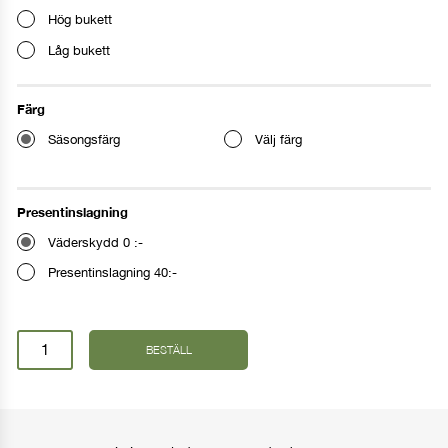
Hög bukett
Låg bukett
Ange leveransdag
Färg
Säsongsfärg
Välj färg
I dag
I morgon
Presentinslagning
Annat datum
Väderskydd 0 :-
Presentinslagning 40:-
FORTSÄTT HANDLA
GÅ TILL KASSAN
Prenumeration
BESTÄLL
–
Skandinavisk
mängd