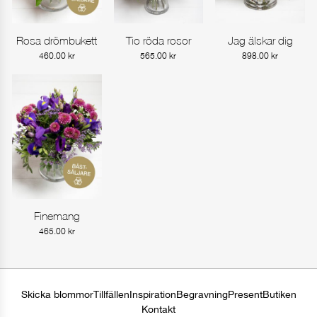
Rosa drömbukett
Tio röda rosor
Jag älskar dig
Gå till produkt
Gå till produkt
Gå till produkt
460.00
kr
565.00
kr
898.00
kr
Finemang
Gå till produkt
465.00
kr
Skicka blommor
Tillfällen
Inspiration
Begravning
Present
Butiken
Kontakt