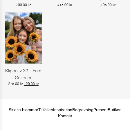
799.00
kr
415.00
kr
1,195.00
kr
Klippet v 32 – Fem
Gå till produkt
Solrosor
Det
Det
275.00
kr
129.00
kr
ursprungliga
nuvarande
priset
priset
var:
är:
275.00 kr.
129.00 kr.
Skicka blommor
Tillfällen
Inspiration
Begravning
Present
Butiken
Kontakt