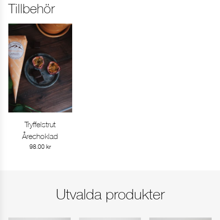
Tillbehör
Ange leveransdag
I dag
I morgon
Annat datum
Tryffelstrut
visa produkt
Årechoklad
FORTSÄTT HANDLA
GÅ TILL KASSAN
98.00
kr
Utvalda produkter