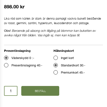
898.00
kr
Lika röd som kärlek är stark är denna pampigt vackra bukett bestående
av rosor, germini, santini, hypericum, leucodendron och pistage.
Beroende på säsong och tillgång på blommor kan buketten ev
Obs!
avvika något från bilden. Vas ingår ej, men kan köpas till.
Presentinslagning
Hälsningskort
Väderskydd 0 :-
Inget kort
Presentinslagning 40:-
Standardkort 30:-
Premiumkort 45:-
Jag
BESTÄLL
älskar
dig
mängd