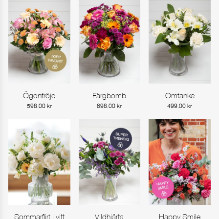
Ögonfröjd
Färgbomb
Omtanke
Gå till produkt
Gå till produkt
Gå till produkt
598.00
kr
698.00
kr
499.00
kr
Sommarflirt i vitt
Vildhjärta
Happy Smile
Gå till produkt
Gå till produkt
Gå till produkt