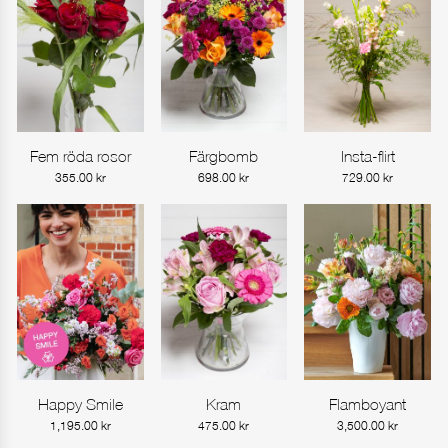
Fem röda rosor
Färgbomb
Insta-flirt
Gå till produkt
Gå till produkt
Gå till produkt
355.00
kr
698.00
kr
729.00
kr
Happy Smile
Kram
Flamboyant
Gå till produkt
Gå till produkt
Gå till produkt
1,195.00
kr
475.00
kr
3,500.00
kr