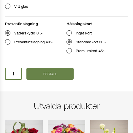
Vitt glas
Ange leveransdag
Presentinslagning
Hälsningskort
I dag
I morgon
Väderskydd 0 :-
Inget kort
Presentinslagning 40:-
Standardkort 30:-
Premiumkort 45:-
Annat datum
Glasvas
BESTÄLL
Ø
FORTSÄTT HANDLA
GÅ TILL KASSAN
21cm
–
Ernst®
mängd
Utvalda produkter