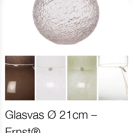
Glasvas Ø 21cm –
Ernst®