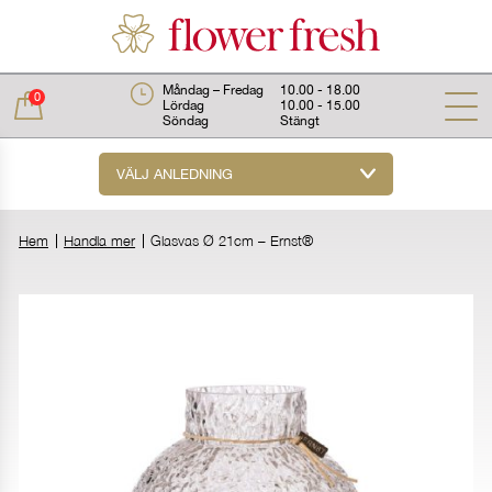
Måndag – Fredag
10.00 - 18.00
0
Lördag
10.00 - 15.00
Söndag
Stängt
VÄLJ ANLEDNING
Total:
0 kr
Hem
Handla mer
Glasvas Ø 21cm – Ernst®