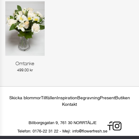
Omtanke
Gå till produkt
499.00
kr
Skicka blommor
Tillfällen
Inspiration
Begravning
Present
Butiken
Kontakt
Billborgsgatan 9, 761 30 NORRTÄLJE
Telefon:
0176-22 31 22
-
Mejl:
info@flowerfresh.se