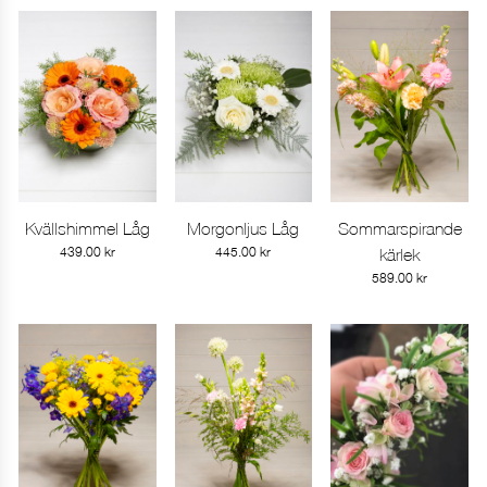
Kvällshimmel Låg
Morgonljus Låg
Sommarspirande
Gå till produkt
Gå till produkt
Gå till produkt
439.00
kr
445.00
kr
kärlek
589.00
kr