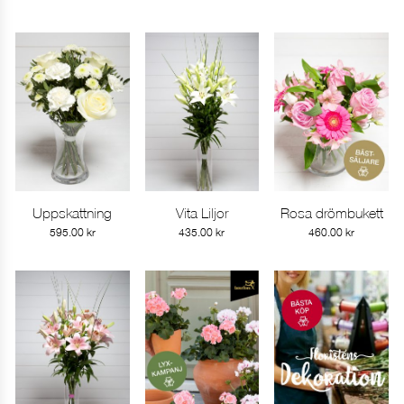
Uppskattning
Vita Liljor
Rosa drömbukett
Gå till produkt
Gå till produkt
Gå till produkt
595.00
kr
435.00
kr
460.00
kr