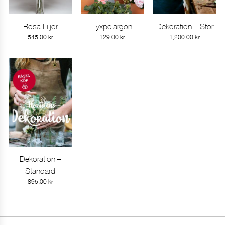
Rosa Liljor
Lyxpelargon
Dekoration – Stor
Gå till produkt
Gå till produkt
Gå till produkt
545.00
kr
129.00
kr
1,200.00
kr
Dekoration –
Gå till produkt
Standard
895.00
kr