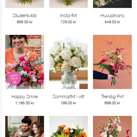
Studentvibb
Insta-flirt
Huvudkrans
Gå till produkt
Gå till produkt
Gå till produkt
869.00
kr
729.00
kr
549.00
kr
Happy Smile
Sommarflirt i vitt
Trendig Flirt
Gå till produkt
Gå till produkt
Gå till produkt
1,195.00
kr
799.00
kr
699.00
kr