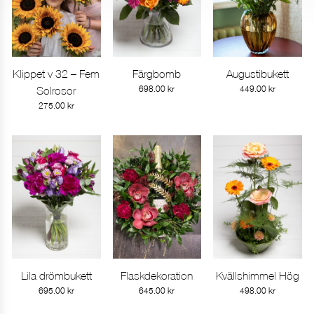
Klippet v 32 – Fem
Färgbomb
Augustibukett
Gå till produkt
Gå till produkt
Gå till produkt
Solrosor
698.00
kr
449.00
kr
275.00
kr
Lila drömbukett
Flaskdekoration
Kvällshimmel Hög
Gå till produkt
Gå till produkt
Gå till produkt
695.00
kr
645.00
kr
498.00
kr