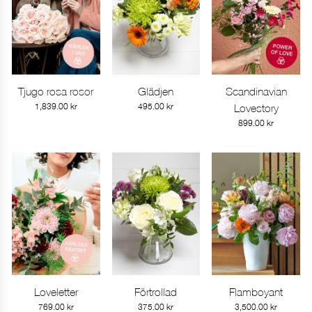
Tjugo rosa rosor
Glädjen
Scandinavian
Gå till produkt
Gå till produkt
Gå till produkt
1,839.00
kr
495.00
kr
Lovestory
899.00
kr
Loveletter
Förtrollad
Flamboyant
Gå till produkt
Gå till produkt
Gå till produkt
769.00
kr
375.00
kr
3,500.00
kr