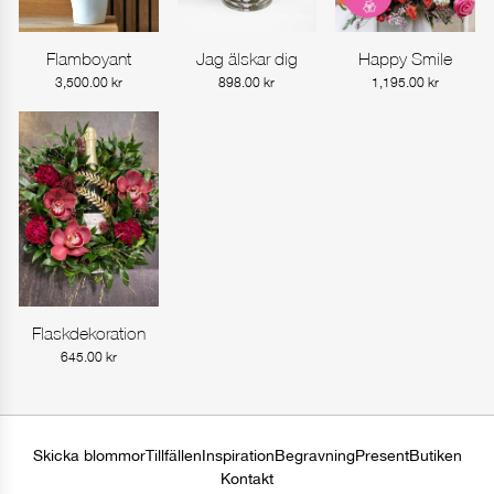
Flamboyant
Jag älskar dig
Happy Smile
Gå till produkt
Gå till produkt
Gå till produkt
3,500.00
kr
898.00
kr
1,195.00
kr
Flaskdekoration
Gå till produkt
645.00
kr
Skicka blommor
Tillfällen
Inspiration
Begravning
Present
Butiken
Kontakt