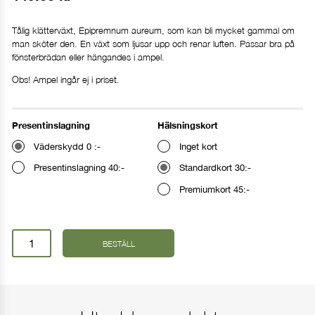
Tålig klätterväxt, Epipremnum aureum, som kan bli mycket gammal om
man sköter den. En växt som ljusar upp och renar luften. Passar bra på
fönsterbrädan eller hängandes i ampel.
Obs! Ampel ingår ej i priset.
Presentinslagning
Hälsningskort
Väderskydd 0 :-
Inget kort
Presentinslagning 40:-
Standardkort 30:-
Premiumkort 45:-
Ange leveransdag
Gullranka
BESTÄLL
mängd
I dag
I morgon