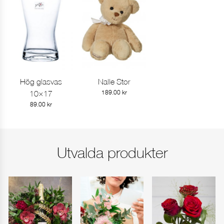
Ange leveransdag
I dag
I morgon
Hög glasvas
Nalle Stor
visa produkt
visa produkt
Annat datum
10×17
189.00
kr
89.00
kr
FORTSÄTT HANDLA
GÅ TILL KASSAN
Utvalda produkter