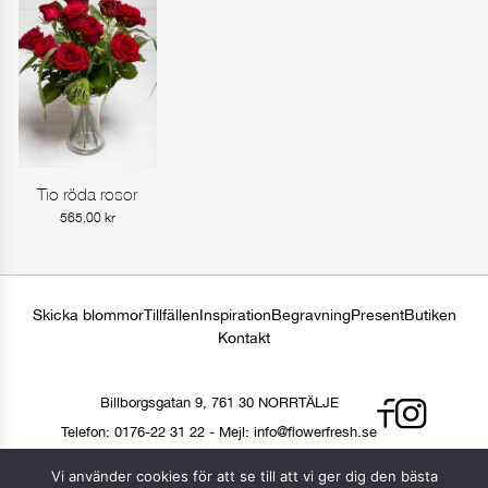
var:
är:
899.00 kr.
599.0
Tio röda rosor
Gå till produkt
565.00
kr
Skicka blommor
Tillfällen
Inspiration
Begravning
Present
Butiken
Kontakt
Billborgsgatan 9, 761 30 NORRTÄLJE
Telefon:
0176-22 31 22
-
Mejl:
info@flowerfresh.se
Vi använder cookies för att se till att vi ger dig den bästa