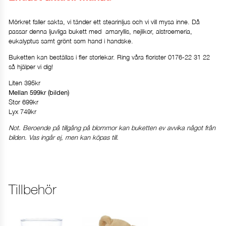
Mörkret faller sakta, vi tänder ett stearinljus och vi vill mysa inne. Då
passar denna ljuvliga bukett med amaryllis, nejlikor, alstroemeria,
eukalyptus samt grönt som hand i handske.
Buketten kan beställas i fler storlekar. Ring våra florister 0176-22 31 22
så hjälper vi dig!
Liten 395kr
Mellan 599kr (bilden)
Stor 699kr
Lyx 749kr
Not. Beroende på tillgång på blommor kan buketten ev avvika något från
bilden. Vas ingår ej, men kan köpas till.
Tillbehör