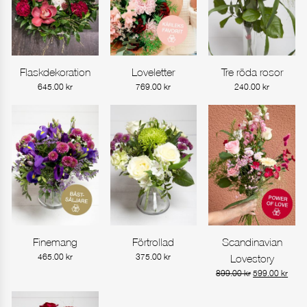
Flaskdekoration
Loveletter
Tre röda rosor
Gå till produkt
Gå till produkt
Gå till produkt
645.00
kr
769.00
kr
240.00
kr
Finemang
Förtrollad
Scandinavian
Gå till produkt
Gå till produkt
Gå till produkt
465.00
kr
375.00
kr
Lovestory
Det
Det
899.00
kr
599.00
kr
ursprungliga
nuva
priset
prise