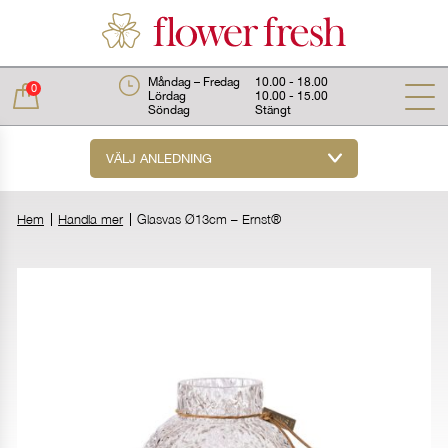
Måndag – Fredag
10.00 - 18.00
0
Lördag
10.00 - 15.00
Söndag
Stängt
VÄLJ ANLEDNING
Total:
0 kr
Hem
Handla mer
Glasvas Ø13cm – Ernst®