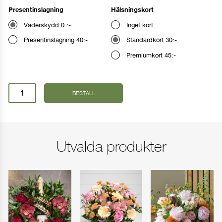
Presentinslagning
Hälsningskort
Ange leveransdag
Väderskydd 0 :-
Inget kort
Presentinslagning 40:-
Standardkort 30:-
I dag
I morgon
Premiumkort 45:-
Annat datum
Glasvas
BESTÄLL
Ø13cm
–
Ernst®
FORTSÄTT HANDLA
GÅ TILL KASSAN
mängd
Utvalda produkter