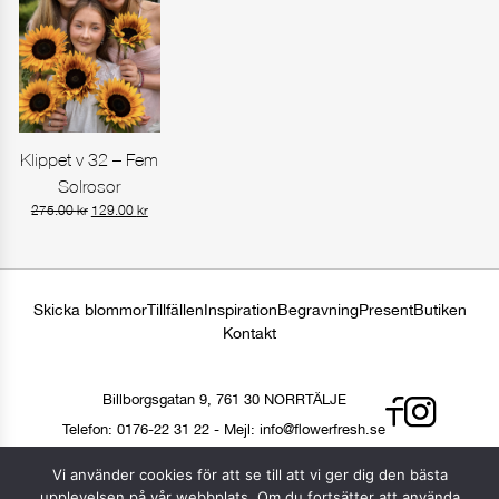
Klippet v 32 – Fem
Gå till produkt
Solrosor
Det
Det
275.00
kr
129.00
kr
ursprungliga
nuvarande
priset
priset
var:
är:
275.00 kr.
129.00 kr.
Skicka blommor
Tillfällen
Inspiration
Begravning
Present
Butiken
Kontakt
Billborgsgatan 9, 761 30 NORRTÄLJE
Telefon:
0176-22 31 22
-
Mejl:
info@flowerfresh.se
Vi använder cookies för att se till att vi ger dig den bästa
© 2026 © 2024, FLOWER FRESH I NORRTÄLJE AB
upplevelsen på vår webbplats. Om du fortsätter att använda