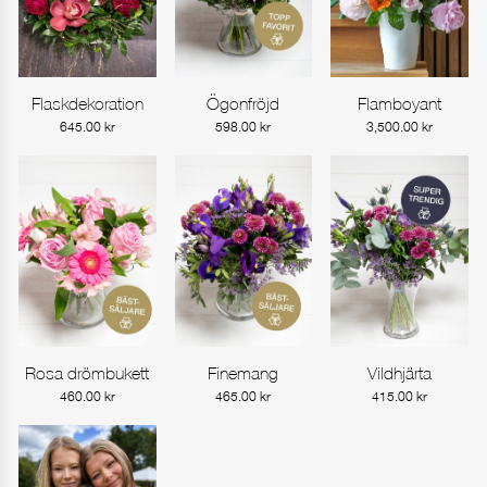
Flaskdekoration
Ögonfröjd
Flamboyant
Gå till produkt
Gå till produkt
Gå till produkt
645.00
kr
598.00
kr
3,500.00
kr
Rosa drömbukett
Finemang
Vildhjärta
Gå till produkt
Gå till produkt
Gå till produkt
460.00
kr
465.00
kr
415.00
kr