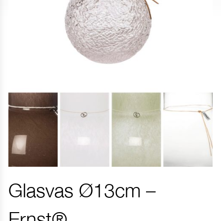
Glasvas Ø13cm –
Ernst®