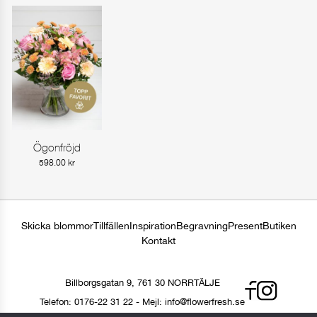
Ögonfröjd
Gå till produkt
598.00
kr
Skicka blommor
Tillfällen
Inspiration
Begravning
Present
Butiken
Kontakt
Billborgsgatan 9, 761 30 NORRTÄLJE
Telefon:
0176-22 31 22
-
Mejl:
info@flowerfresh.se