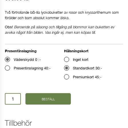
Två förtrollande blå-lila lyckobuketter av rosor och kryssanthemum som
förälder och barn absolut kommer älska.
Beroende på säsong och tillgång på blommor kan buketten ev
Obs!
avvika något från bilden. Vas ingår ej, men kan köpas till.
Presentinslagning
Hälsningskort
Väderskydd 0 :-
Inget kort
Presentinslagning 40:-
Standardkort 30:-
Premiumkort 45:-
Familjebukett
BESTÄLL
blå-
lila
mängd
Tillbehör