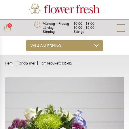
Måndag – Fredag
10.00 - 18.00
0
Lördag
10.00 - 15.00
Söndag
Stängt
VÄLJ ANLEDNING
Total:
0 kr
Hem
Handla mer
Familjebukett blå-lila