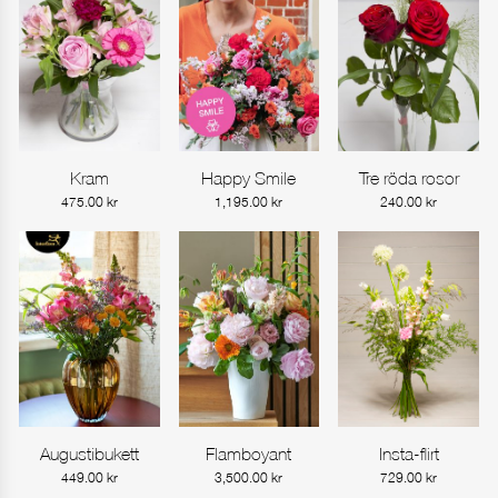
Kram
Happy Smile
Tre röda rosor
Gå till produkt
Gå till produkt
Gå till produkt
475.00
kr
1,195.00
kr
240.00
kr
Augustibukett
Flamboyant
Insta-flirt
Gå till produkt
Gå till produkt
Gå till produkt
449.00
kr
3,500.00
kr
729.00
kr