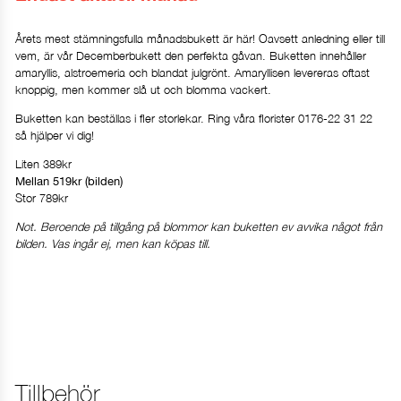
Årets mest stämningsfulla månadsbukett är här! Oavsett anledning eller till
vem, är vår Decemberbukett den perfekta gåvan. Buketten innehåller
amaryllis, alstroemeria och blandat julgrönt. Amaryllisen levereras oftast
knoppig, men kommer slå ut och blomma vackert.
Buketten kan beställas i fler storlekar. Ring våra florister 0176-22 31 22
så hjälper vi dig!
Liten 389kr
Mellan 519kr (bilden)
Stor 789kr
Not. Beroende på tillgång på blommor kan buketten ev avvika något från
bilden. Vas ingår ej, men kan köpas till.
Tillbehör