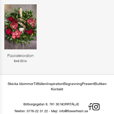
Flaskdekoration
Gå till produkt
645.00
kr
Skicka blommor
Tillfällen
Inspiration
Begravning
Present
Butiken
Kontakt
Billborgsgatan 9, 761 30 NORRTÄLJE
Telefon:
0176-22 31 22
-
Mejl:
info@flowerfresh.se