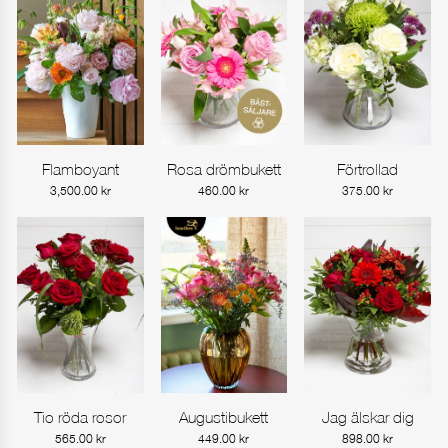
Flamboyant
Rosa drömbukett
Förtrollad
Gå till produkt
Gå till produkt
Gå till produkt
3,500.00
kr
460.00
kr
375.00
kr
Tio röda rosor
Augustibukett
Jag älskar dig
Gå till produkt
Gå till produkt
Gå till produkt
565.00
kr
449.00
kr
898.00
kr