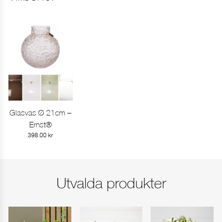
Ange leveransdag
I dag
I morgon
Annat datum
Glasvas Ø 21cm –
visa produkt
Ernst®
FORTSÄTT HANDLA
GÅ TILL KASSAN
398.00
kr
Utvalda produkter