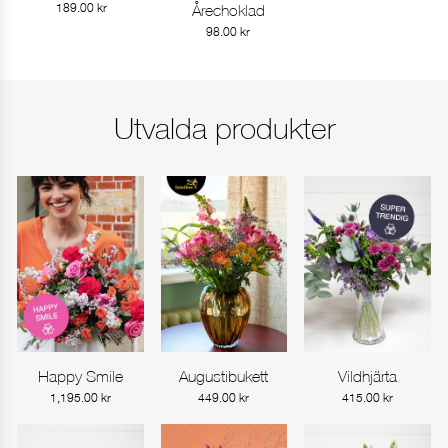
189.00
kr
Årechoklad
98.00
kr
Utvalda produkter
Happy Smile
Augustibukett
Vildhjärta
Gå till produkt
Gå till produkt
Gå till produkt
1,195.00
kr
449.00
kr
415.00
kr