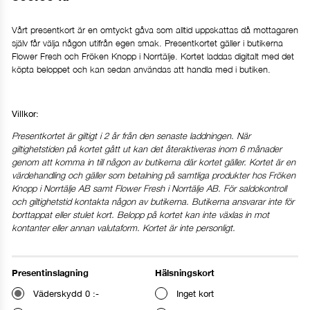
Vårt presentkort är en omtyckt gåva som alltid uppskattas då mottagaren
själv får välja någon utifrån egen smak. Presentkortet gäller i butikerna
Flower Fresh och Fröken Knopp i Norrtälje. Kortet laddas digitalt med det
köpta beloppet och kan sedan användas att handla med i butiken.
Villkor:
Presentkortet är giltigt i 2 år från den senaste laddningen. När
giltighetstiden på kortet gått ut kan det återaktiveras inom 6 månader
genom att komma in till någon av butikerna där kortet gäller. Kortet är en
värdehandling och gäller som betalning på samtliga produkter hos Fröken
Knopp i Norrtälje AB samt Flower Fresh i Norrtälje AB. För saldokontroll
och giltighetstid kontakta någon av butikerna. Butikerna ansvarar inte för
borttappat eller stulet kort. Belopp på kortet kan inte växlas in mot
kontanter eller annan valutaform. Kortet är inte personligt.
Presentinslagning
Hälsningskort
Väderskydd 0 :-
Inget kort