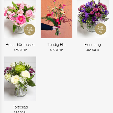
Rosa drömbukett
Trendig Flirt
Finemang
Gå till produkt
Gå till produkt
Gå till produkt
460.00
kr
699.00
kr
465.00
kr
Förtrollad
Gå till produkt
375.00
kr