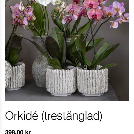
Orkidé (trestänglad)
398.00
kr