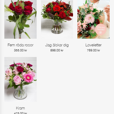
Fem röda rosor
Jag älskar dig
Loveletter
Gå till produkt
Gå till produkt
Gå till produkt
355.00
kr
898.00
kr
769.00
kr
Kram
Gå till produkt
475.00
kr