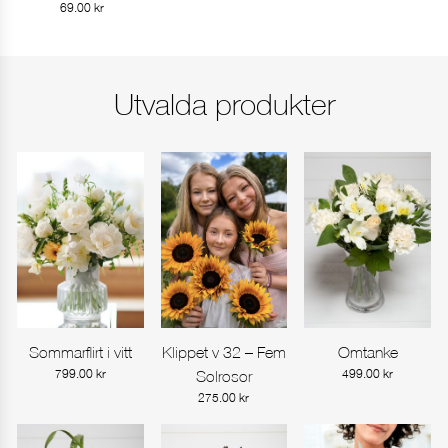
69.00
kr
Utvalda produkter
Sommarflirt i vitt
Klippet v 32 – Fem
Omtanke
Gå till produkt
Gå till produkt
Gå till produkt
799.00
kr
Solrosor
499.00
kr
275.00
kr