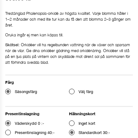
Trestänglad Phalenopsis-orkidé av högsta kvalitet. Varje blomma håller i
1–2 månader och med lite tur kan du få den att blomma 2–3 gånger om
året.
Oruka ingår ej men kan köpas till.
Orkidéer vill ha regelbunden vattning när de växer och sparsam
Skötsel:
när de vilar. Ge dina orkidéer gödning med orkidénäring. Orkidéer vill stå
på en ljus plats på vintern och skyddade mot direkt sol på sommaren för
att förhindra svedda blad.
Färg
Säsongsfärg
Välj färg
Presentinslagning
Hälsningskort
Väderskydd 0 :-
Inget kort
Presentinslagning 40:-
Standardkort 30:-