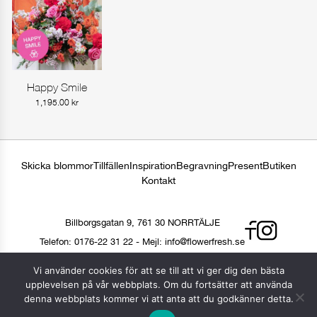
Happy Smile
Gå till produkt
1,195.00
kr
Skicka blommor
Tillfällen
Inspiration
Begravning
Present
Butiken
Kontakt
Billborgsgatan 9, 761 30 NORRTÄLJE
Telefon:
0176-22 31 22
-
Mejl:
info@flowerfresh.se
Vi använder cookies för att se till att vi ger dig den bästa
© 2026 © 2024, FLOWER FRESH I NORRTÄLJE AB
upplevelsen på vår webbplats. Om du fortsätter att använda
denna webbplats kommer vi att anta att du godkänner detta.