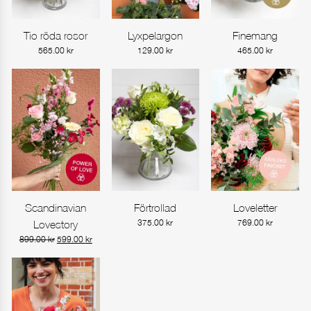
Tio röda rosor
Lyxpelargon
Finemang
Gå till produkt
Gå till produkt
Gå till produkt
565.00
kr
129.00
kr
465.00
kr
Scandinavian
Förtrollad
Loveletter
Gå till produkt
Gå till produkt
Gå till produkt
Lovestory
375.00
kr
769.00
kr
Det
Det
899.00
kr
599.00
kr
ursprungliga
nuvarande
priset
priset
var:
är:
899.00 kr.
599.00 kr.