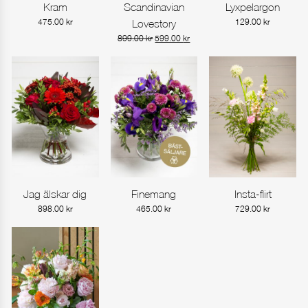
Kram
Scandinavian
Lyxpelargon
Gå till produkt
Gå till produkt
Gå till produkt
475.00
kr
Lovestory
129.00
kr
Det
Det
899.00
kr
599.00
kr
ursprungliga
nuvarande
priset
priset
var:
är:
899.00 kr.
599.00 kr.
Jag älskar dig
Finemang
Insta-flirt
Gå till produkt
Gå till produkt
Gå till produkt
898.00
kr
465.00
kr
729.00
kr