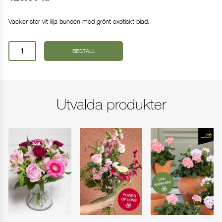
Vacker stor vit lilja bunden med grönt exotiskt blad.
Handblomma
BESTÄLL
Lilja
mängd
Utvalda produkter
Ange leveransdag
I dag
I morgon
Annat datum
FORTSÄTT HANDLA
GÅ TILL KASSAN