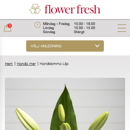
Måndag – Fredag
10.00 - 18.00
0
Lördag
10.00 - 15.00
Söndag
Stängt
VÄLJ ANLEDNING
Total:
0 kr
Hem
Handla mer
Handblomma Lilja