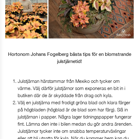
Hortonom Johans Fogelberg bästa tips för en blomstrande
julstjärnetid!
Julstjärnan härstammar från Mexiko och tycker om
värme. Välj därför julstjärnor som exponeras en bit in i
butiken där de är skyddade från drag och kyla.
Välj en julstjärna med frodigt gröna blad och klara färger
på högbladen (högblad är de blad som har färg). Slå in
julstjärnan i papper. Några lager tidningspapper fungerar
fint. Lämna den inte i bilen medan du gör andra ärenden.
Julstjärnor tycker inte om snabba temperaturväxlingar
eller att bli utsatta för kyla. När du kommer hem kan du