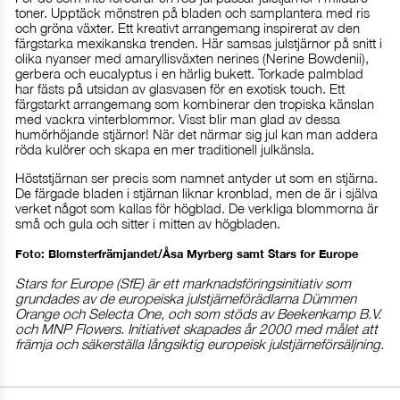
toner. Upptäck mönstren på bladen och samplantera med ris
och gröna växter. Ett kreativt arrangemang inspirerat av den
färgstarka mexikanska trenden. Här samsas julstjärnor på snitt i
olika nyanser med amaryllisväxten nerines (Nerine Bowdenii),
gerbera och eucalyptus i en härlig bukett. Torkade palmblad
har fästs på utsidan av glasvasen för en exotisk touch. Ett
färgstarkt arrangemang som kombinerar den tropiska känslan
med vackra vinterblommor. Visst blir man glad av dessa
humörhöjande stjärnor! När det närmar sig jul kan man addera
röda kulörer och skapa en mer traditionell julkänsla.
Höststjärnan ser precis som namnet antyder ut som en stjärna.
De färgade bladen i stjärnan liknar kronblad, men de är i själva
verket något som kallas för högblad. De verkliga blommorna är
små och gula och sitter i mitten av högbladen.
Foto: Blomsterfrämjandet/Åsa Myrberg samt Stars for Europe
Stars for Europe (SfE) är ett marknadsföringsinitiativ som
grundades av de europeiska julstjärneförädlarna Dümmen
Orange och Selecta One, och som stöds av Beekenkamp B.V.
och MNP Flowers. Initiativet skapades år 2000 med målet att
främja och säkerställa långsiktig europeisk julstjärneförsäljning.